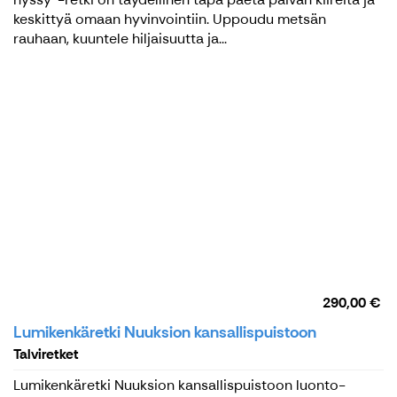
keskittyä omaan hyvinvointiin. Uppoudu metsän
rauhaan, kuuntele hiljaisuutta ja...
290,00 €
Lumikenkäretki Nuuksion kansallispuistoon
Talviretket
Lumikenkäretki Nuuksion kansallispuistoon luonto-