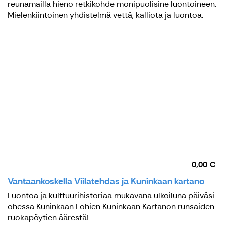
reunamailla hieno retkikohde monipuolisine luontoineen.
Mielenkiintoinen yhdistelmä vettä, kalliota ja luontoa.
0,00 €
Vantaankoskella Viilatehdas ja Kuninkaan kartano
Luontoa ja kulttuurihistoriaa mukavana ulkoiluna päiväsi
ohessa Kuninkaan Lohien Kuninkaan Kartanon runsaiden
ruokapöytien äärestä!