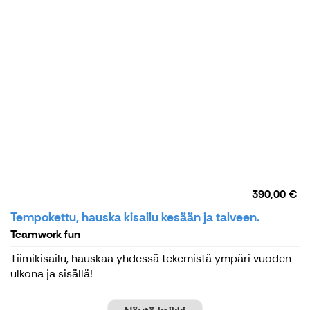
390,00 €
Tempokettu, hauska kisailu kesään ja talveen.
Teamwork fun
Tiimikisailu, hauskaa yhdessä tekemistä ympäri vuoden
ulkona ja sisällä!