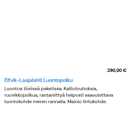
290,00 €
Elfvik-Laajalahti Luontopolku
Luontoa tiiviissä paketissa. Kalliolouhoksia,
ruovikkopolkua, rantaniittyä helposti saavutettava
luontokohde meren rannalla. Mainio lintukohde.