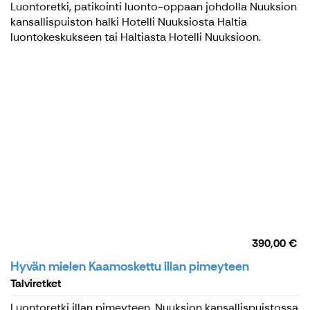
Luontoretki, patikointi luonto-oppaan johdolla Nuuksion
kansallispuiston halki Hotelli Nuuksiosta Haltia
luontokeskukseen tai Haltiasta Hotelli Nuuksioon.
390,00 €
Hyvän mielen Kaamoskettu illan pimeyteen
Talviretket
Luontoretki illan pimeyteen. Nuuksion kansallispuistossa