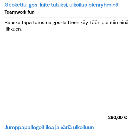
Geokettu, gps-laite tutuksi, ulkoilua pienryhminä
Teamwork fun
Hauska tapa tutustua gps-laitteen käyttöön pientiimeinä
liikkuen.
290,00 €
Jumppapallogolf iloa ja väriä ulkoiluun