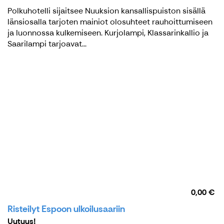
Polkuhotelli sijaitsee Nuuksion kansallispuiston sisällä
länsiosalla tarjoten mainiot olosuhteet rauhoittumiseen
ja luonnossa kulkemiseen. Kurjolampi, Klassarinkallio ja
Saarilampi tarjoavat...
0,00 €
Risteilyt Espoon ulkoilusaariin
Uutuus!