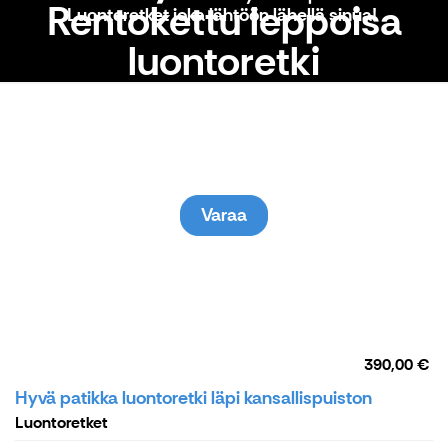
Rentokettu leppoisa
Luontoretket joka lähtöön lähellä sinua!
luontoretki
Luontoretki luonto-oppaan johdolla kohteena
Nuuksion kansallispuisto tai muu
luontopääkaupungin ulkoilualueen luontopolku.
Varaa
390,00 €
Hyvä patikka luontoretki läpi kansallispuiston
Luontoretket