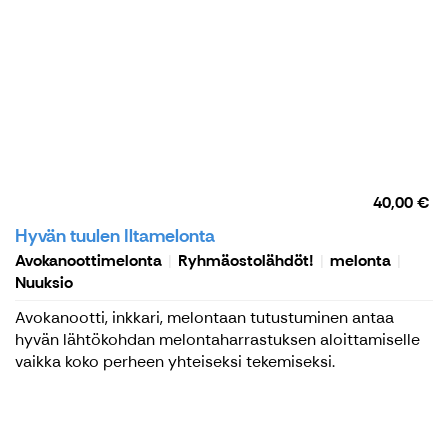
40,00 €
Hyvän tuulen Iltamelonta
Avokanoottimelonta
Ryhmäostolähdöt!
melonta
Nuuksio
Avokanootti, inkkari, melontaan tutustuminen antaa
hyvän lähtökohdan melontaharrastuksen aloittamiselle
vaikka koko perheen yhteiseksi tekemiseksi.