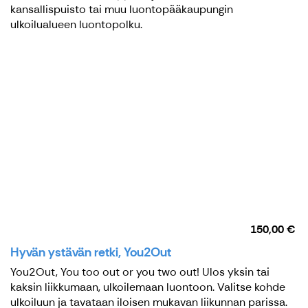
kansallispuisto tai muu luontopääkaupungin
ulkoilualueen luontopolku.
150,00 €
Hyvän ystävän retki, You2Out
You2Out, You too out or you two out! Ulos yksin tai
kaksin liikkumaan, ulkoilemaan luontoon. Valitse kohde
ulkoiluun ja tavataan iloisen mukavan liikunnan parissa.