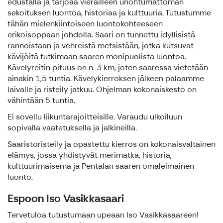
edustalla ja tarjoaa vierailleen unohtumattoman
sekoituksen luontoa, historiaa ja kulttuuria. Tutustumme
tähän mielenkiintoiseen luontokohteeseen
erikoisoppaan johdolla. Saari on tunnettu idyllisistä
rannoistaan ja vehreistä metsistään, jotka kutsuvat
kävijöitä tutkimaan saaren monipuolista luontoa.
Kävelyreitin pituus on n. 3 km, joten saaressa vietetään
ainakin 1,5 tuntia. Kävelykierroksen jälkeen palaamme
laivalle ja risteily jatkuu. Ohjelman kokonaiskesto on
vähintään 5 tuntia.
Ei sovellu liikuntarajoitteisille. Varaudu ulkoiluun
sopivalla vaatetuksella ja jalkineilla.
Saaristoristeily ja opastettu kierros on kokonaisvaltainen
elämys, jossa yhdistyvät merimatka, historia,
kulttuurimaisema ja Pentalan saaren omaleimainen
luonto.
Espoon Iso Vasikkasaari
Tervetuloa tutustumaan upeaan Iso Vasikkasaareen!