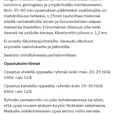
luontoon, geologiaan ja ympäröivään merialueeseen.
Noin 35-60 min opastuksen päätteeksi osallistujilla on
mahdollisuus hetkeksi, n.15min rauhoittaa mielensä
sileillä rantakallioilla istuen ja Suomenlahden ulapan
maisemia ihastellen. Erinomainen tilaisuus olla hetki
itsensä tai ystävän kanssa. Kävelyreitin pituus n. 1,2 km.
Ei sovellu liikuntarajoitteisille. Varaudu ulkoiluun
sopivalla vaatetuksella ja jalkineilla.
Saaristo mindfulnessia parhaimmillaan.
Opastuksien hinnat
Opastus yhdellä oppaalla; ryhmän koko max. 20-25 hlöä
490e +alv 14%
Opastus kahdella oppaalla; ryhmän koko 25-50 hlöä
690e +alv 14%
Ryhmän vastaanotto on joko kohdesaaressa tai siten,
että opas nousee aluksen kyytiin Nokkalan satamassa.
Matkalla retkikohteeseen opas kertoo reitin varrella