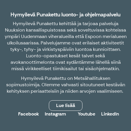
Hymyilevä Punakettu luonto- ja ohjelmapalvelu
Hymyilevä Punakettu kehittää ja tarjoaa palveluja
Nuuksion kansallispuistossa sekä soveltuvissa kohteissa
ympäri Uudenmaan viheralueilla että Espoon merialueen
ulkoilusaarissa. Palvelujamme ovat erilaiset aktiviteetit
tyky-, tyhy- ja virkistyspäiviin luontoa kunnioittaen.
Luonto-opastukset kesät talvet sekä
avokanoottimelonta ovat sydäntämme lähellä siinä
missä virikkeelliset tiimikisailut tai sisäohjelmatkin.
Hymyilevä Punakettu on Metsähallituksen
sopimustoimija. Olemme vahvasti sitoutuneet kestävän
kehityksen periaatteisiin ja niiden arvojen vaalimiseen.
Lue lisää
Facebook
Instagram
Youtube
LinkedIn
X