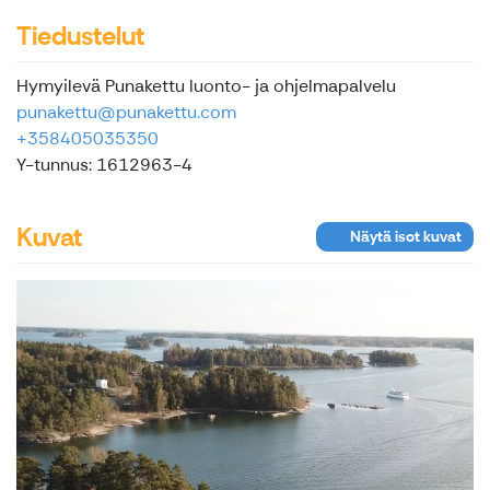
Tiedustelut
Hymyilevä Punakettu luonto- ja ohjelmapalvelu
punakettu@punakettu.com
+358405035350
Y-tunnus: 1612963-4
Kuvat
Näytä isot kuvat