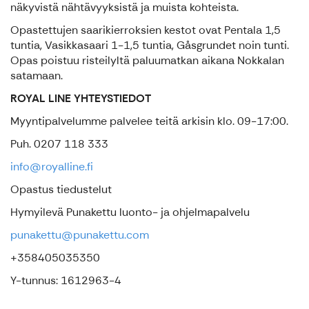
näkyvistä nähtävyyksistä ja muista kohteista.
Opastettujen saarikierroksien kestot ovat Pentala 1,5
tuntia, Vasikkasaari 1-1,5 tuntia, Gåsgrundet noin tunti.
Opas poistuu risteilyltä paluumatkan aikana Nokkalan
satamaan.
ROYAL LINE YHTEYSTIEDOT
Myyntipalvelumme palvelee teitä arkisin klo. 09-17:00.
Puh. 0207 118 333
info@royalline.fi
Opastus tiedustelut
Hymyilevä Punakettu luonto- ja ohjelmapalvelu
punakettu@punakettu.com
+358405035350
Y-tunnus: 1612963-4