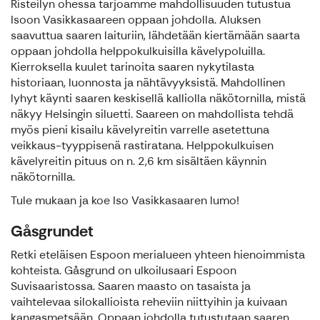
Risteilyn ohessa tarjoamme mahdollisuuden tutustua
Isoon Vasikkasaareen oppaan johdolla. Aluksen
saavuttua saaren laituriin, lähdetään kiertämään saarta
oppaan johdolla helppokulkuisilla kävelypoluilla.
Kierroksella kuulet tarinoita saaren nykytilasta
historiaan, luonnosta ja nähtävyyksistä. Mahdollinen
lyhyt käynti saaren keskisellä kalliolla näkötornilla, mistä
näkyy Helsingin siluetti. Saareen on mahdollista tehdä
myös pieni kisailu kävelyreitin varrelle asetettuna
veikkaus-tyyppisenä rastiratana. Helppokulkuisen
kävelyreitin pituus on n. 2,6 km sisältäen käynnin
näkötornilla.
Tule mukaan ja koe Iso Vasikkasaaren lumo!
Gåsgrundet
Retki eteläisen Espoon merialueen yhteen hienoimmista
kohteista. Gåsgrund on ulkoilusaari Espoon
Suvisaaristossa. Saaren maasto on tasaista ja
vaihtelevaa silokallioista reheviin niittyihin ja kuivaan
kangasmetsään. Oppaan johdolla tutustutaan saaren