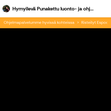
Hymyilevä Punakettu luonto- ja ohjelmapalvelu
Ohjelmapalvelumme hyvissä kohteissa
Risteilyt Espoon