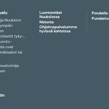
velu
Luontoretket
Porukalla
Nuuksiossa
Punaketu
uja Nuuksion
Melonta
 ympäri
Ohjelmapalvelumme
en
hyvissä kohteissa
viteetit tyky-,
Luonto-
nta ovat
mikisailut tai
mustoimija.
sen
dIn