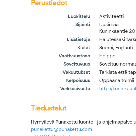
Perustiedot
Luokittelu
Aktiviteetti
Sijainti
Uusimaa
Kuninkaantie 28
Lisätietoja
Halutessasi tark
Kielet
Suomi, Englanti
Vaativuustaso
Helppo
Soveltuvuus
Soveltuu normaali
Vakuutukset
Tarkista että ta
Kelpoisuus
Oppaana toimii
Verkkosivusto
http://kuninkaa
Tiedustelut
Hymyilevä Punakettu luonto- ja ohjelmapalvel
punakettu@punakettu.com