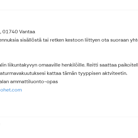
 , 01740 Vantaa
ennuksia sisällöstä tai retken kestoon liittyen ota suoraan 
n liikuntakyvyn omaaville henkilöille. Reitti saattaa paikoitel
paturmavakuutuksesi kattaa tämän tyyppisen aktviteetin.
 alan ammattiluonto-opas
nlohet.com
u