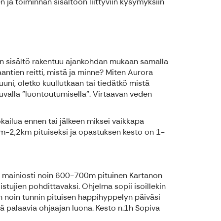
a toiminnan sisältöön liittyviin kysymyksiin
nnin sisältö rakentuu ajankohdan mukaan samalla
ntien reitti, mistä ja minne? Miten Aurora
uni, oletko kuullutkaan tai tiedätkö mistä
tuvalla "luontoutumisella". Virtaavan veden
uokailua ennen tai jälkeen miksei vaikkapa
km-2,2km pituiseksi ja opastuksen kesto on 1-
opii mainiosti noin 600-700m pituinen Kartanon
istujien pohdittavaksi. Ohjelma sopii isoillekin
 noin tunnin pituisen happihyppelyn päiväsi
tä palaavia ohjaajan luona. Kesto n.1h Sopiva