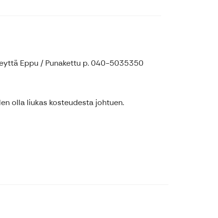
yhteyttä Eppu / Punakettu p. 040-5035350
len olla liukas kosteudesta johtuen.