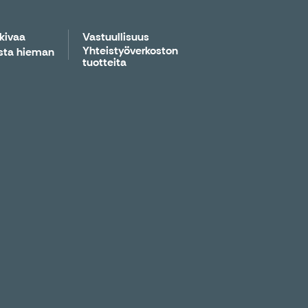
 kivaa
Vastuullisuus
Yhteistyöverkoston
sta hieman
tuotteita