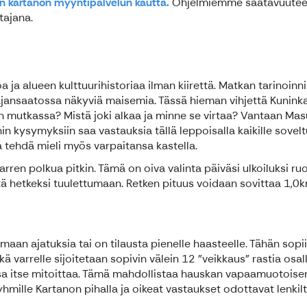
n kartanon myyntipalvelun kautta.
Ohjelmiemme saatavuuteen j
ajana.
oa ja alueen kulttuurihistoriaa ilman kiirettä. Matkan tarinoi
ansaatossa näkyviä maisemia. Tässä hieman vihjettä Kuninkaa
oen mutkassa? Mistä joki alkaa ja minne se virtaa? Vantaan Masu
in kysymyksiin saa vastauksia tällä leppoisalla kaikille sovel
a tehdä mieli myös varpaitansa kastella.
varren polkua pitkin. Tämä on oiva valinta päiväsi ulkoiluksi r
tä hetkeksi tuulettumaan. Retken pituus voidaan sovittaa 1,0
tamaan ajatuksia tai on tilausta pienelle haasteelle. Tähän s
ä varrelle sijoitetaan sopivin välein 12 "veikkaus" rastia osall
ssa itse mitoittaa. Tämä mahdollistaa hauskan vapaamuotoisen
mille Kartanon pihalla ja oikeat vastaukset odottavat lenkil