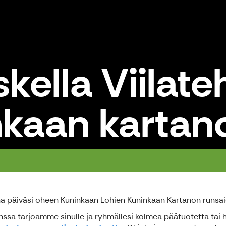
ella Viilate
kaan kartan
Kuninkaan kartano
una päiväsi oheen Kuninkaan Lohien Kuninkaan Kartanon runsa
ssa tarjoamme sinulle ja ryhmällesi kolmea päätuotetta tai ha