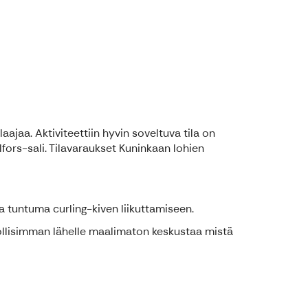
aajaa. Aktiviteettiin hyvin soveltuva tila on
hlfors-sali. Tilavaraukset Kuninkaan lohien
a tuntuma curling-kiven liikuttamiseen.
ollisimman lähelle maalimaton keskustaa mistä