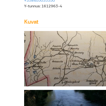
+358405035350
Y-tunnus: 1612963-4
Kuvat