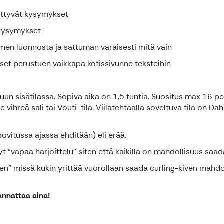
iittyvät kysymykset
 kysymykset
en luonnosta ja sattuman varaisesti mitä vain
et perustuen vaikkapa kotissivunne teksteihin
luun sisätilassa. Sopiva aika on 1,5 tuntia. Suositus max 16 pel
vihreä sali tai Vouti-tila. Viilatehtaalla soveltuva tila on Da
sovitussa ajassa ehditään) eli erää.
t "vapaa harjoittelu" siten että kaikilla on mahdollisuus saad
nen" missä kukin yrittää vuorollaan saada curling-kiven mahd
annattaa aina!