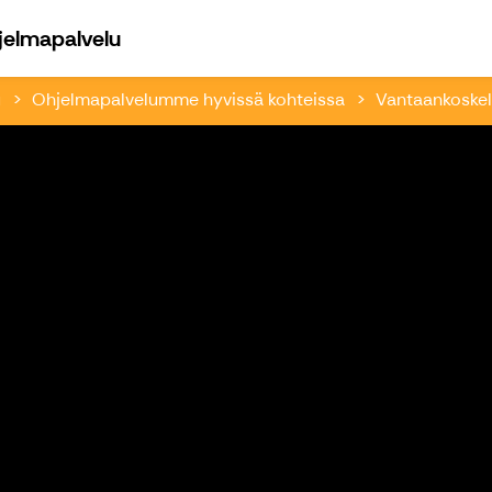
Hymyilevä Punakettu luonto- ja ohjel
jelmapalvelu
u
Ohjelmapalvelumme hyvissä kohteissa
Vantaankoskell