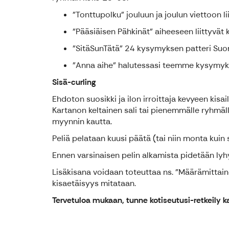
”Tonttupolku” jouluun ja joulun viettoon l
”Pääsiäisen Pähkinät” aiheeseen liittyvät
”SitäSunTätä” 24 kysymyksen patteri Suom
”Anna aihe” halutessasi teemme kysymyks
Sisä-curling
Ehdoton suosikki ja ilon irroittaja kevyeen kisai
Kartanon keltainen sali tai pienemmälle ryhmälle 
myynnin kautta.
Peliä pelataan kuusi päätä (tai niin monta kuin 
Ennen varsinaisen pelin alkamista pidetään lyhy
Lisäkisana voidaan toteuttaa ns. "Määrämittai
kisaetäisyys mitataan.
Tervetuloa mukaan, tunne kotiseutusi-retkeily k