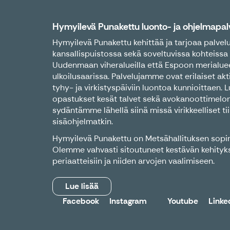
Hymyilevä Punakettu luonto- ja ohjelmapal
Hymyilevä Punakettu kehittää ja tarjoaa palvel
kansallispuistossa sekä soveltuvissa kohteissa
Uudenmaan viheralueilla että Espoon merialue
ulkoilusaarissa. Palvelujamme ovat erilaiset akti
tyhy- ja virkistyspäiviin luontoa kunnioittaen. 
opastukset kesät talvet sekä avokanoottimelo
sydäntämme lähellä siinä missä virikkeelliset tii
sisäohjelmatkin.
Hymyilevä Punakettu on Metsähallituksen sopi
Olemme vahvasti sitoutuneet kestävän kehityk
periaatteisiin ja niiden arvojen vaalimiseen.
Lue lisää
Facebook
Instagram
Youtube
Linke
X