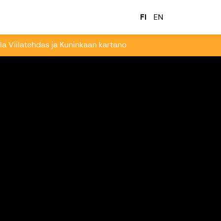
mapalvelu
FI
EN
a Viilatehdas ja Kuninkaan kartano