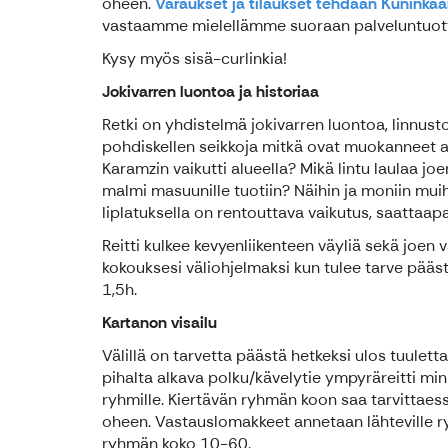
oheen.
Varaukset ja tilaukset tehdään Kuninkaa
vastaamme mielellämme suoraan palveluntuott
Kysy myös sisä-curlinkia!
Jokivarren luontoa ja historiaa
Retki on yhdistelmä jokivarren luontoa, linnust
pohdiskellen seikkoja mitkä ovat muokanneet aj
Karamzin vaikutti alueella? Mikä lintu laulaa j
malmi masuunille tuotiin? Näihin ja moniin muih
liplatuksella on rentouttava vaikutus, saattaap
Reitti kulkee kevyenliikenteen väyliä sekä joen 
kokouksesi väliohjelmaksi kun tulee tarve pääs
1,5h.
Kartanon visailu
Välillä on tarvetta päästä hetkeksi ulos tuulet
pihalta alkava polku/kävelytie ympyräreitti mink
ryhmille. Kiertävän ryhmän koon saa tarvittae
oheen. Vastauslomakkeet annetaan lähteville ryh
ryhmän koko 10-60.