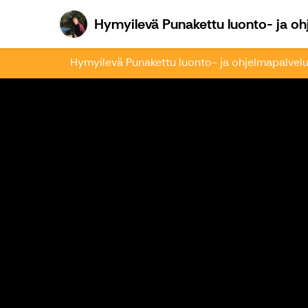
Hymyilevä Punakettu luonto- ja oh
Hymyilevä Punakettu luonto- ja ohjelmapalvel