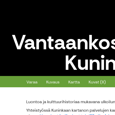
Vantaankosk
Kunin
Vantaankoskella Viilatehdas ja 
Varaa
Kuvaus
Kartta
Kuvat (8)
Luontoa ja kulttuurihistoriaa mukavana ulkoil
Yhteistyössä Kuninkaan kartanon palvelujen kan