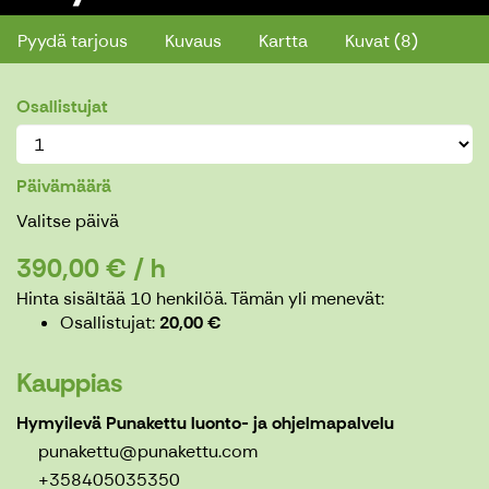
Pyydä tarjous
Kuvaus
Kartta
Kuvat (8)
Osallistujat
Päivämäärä
Valitse päivä
390,00 € / h
Hinta sisältää 10 henkilöä.
Tämän yli menevät:
Osallistujat
20,00 €
Kauppias
Hymyilevä Punakettu luonto- ja ohjelmapalvelu
punakettu@punakettu.com
+358405035350