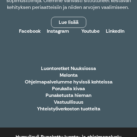
sopimustoimija. Olemme vahvasti sitoutuneet kestävän
kehityksen periaatteisiin ja niiden arvojen vaalimiseen.
Lue lisää
Facebook
Instagram
Youtube
LinkedIn
X
Luontoretket Nuuksiossa
Melonta
Ohjelmapalvelumme hyvissä kohteissa
Porukalla kivaa
Punaketusta hieman
Vastuullisuus
Yhteistyöverkoston tuotteita
Hymyilevä Punakettu luonto- ja ohjelmapalvelu