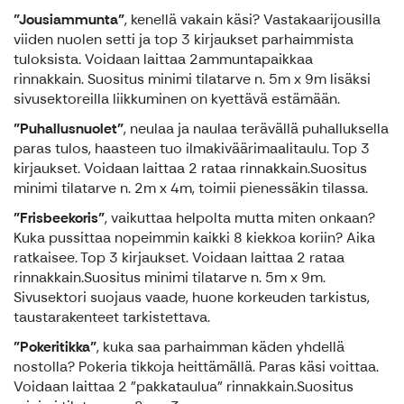
"Jousiammunta"
, kenellä vakain käsi? Vastakaarijousilla
viiden nuolen setti ja top 3 kirjaukset parhaimmista
tuloksista. Voidaan laittaa 2ammuntapaikkaa
rinnakkain. Suositus minimi tilatarve n. 5m x 9m lisäksi
sivusektoreilla liikkuminen on kyettävä estämään.
"Puhallusnuolet"
, neulaa ja naulaa terävällä puhalluksella
paras tulos, haasteen tuo ilmakiväärimaalitaulu. Top 3
kirjaukset. Voidaan laittaa 2 rataa rinnakkain.Suositus
minimi tilatarve n. 2m x 4m, toimii pienessäkin tilassa.
"Frisbeekoris"
, vaikuttaa helpolta mutta miten onkaan?
Kuka pussittaa nopeimmin kaikki 8 kiekkoa koriin? Aika
ratkaisee. Top 3 kirjaukset. Voidaan laittaa 2 rataa
rinnakkain.Suositus minimi tilatarve n. 5m x 9m.
Sivusektori suojaus vaade, huone korkeuden tarkistus,
taustarakenteet tarkistettava.
"Pokeritikka"
, kuka saa parhaimman käden yhdellä
nostolla? Pokeria tikkoja heittämällä. Paras käsi voittaa.
Voidaan laittaa 2 "pakkataulua" rinnakkain.Suositus