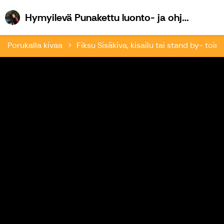
Hymyilevä Punakettu luonto- ja ohjelmapalvelu
Porukalla kivaa
Fiksu Sisäkiva, kisailu tai stand by- toim