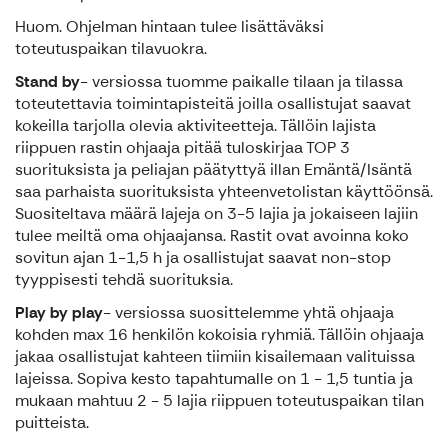
Huom. Ohjelman hintaan tulee lisättäväksi
toteutuspaikan tilavuokra.
Stand by
- versiossa tuomme paikalle tilaan ja tilassa
toteutettavia toimintapisteitä joilla osallistujat saavat
kokeilla tarjolla olevia aktiviteetteja. Tällöin lajista
riippuen rastin ohjaaja pitää tuloskirjaa TOP 3
suorituksista ja peliajan päätyttyä illan Emäntä/Isäntä
saa parhaista suorituksista yhteenvetolistan käyttöönsä.
Suositeltava määrä lajeja on 3-5 lajia ja jokaiseen lajiin
tulee meiltä oma ohjaajansa. Rastit ovat avoinna koko
sovitun ajan 1-1,5 h ja osallistujat saavat non-stop
tyyppisesti tehdä suorituksia.
Play by play
- versiossa suosittelemme yhtä ohjaaja
kohden max 16 henkilön kokoisia ryhmiä. Tällöin ohjaaja
jakaa osallistujat kahteen tiimiin kisailemaan valituissa
lajeissa. Sopiva kesto tapahtumalle on 1 - 1,5 tuntia ja
mukaan mahtuu 2 - 5 lajia riippuen toteutuspaikan tilan
puitteista.