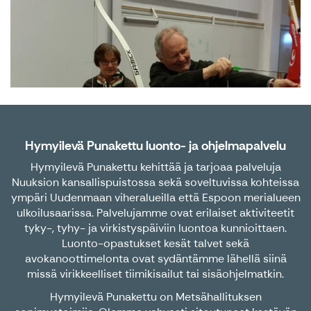
Hymyilevä Punakettu luonto- ja ohjelmapalvelu
Hymyilevä Punakettu kehittää ja tarjoaa palveluja
Nuuksion kansallispuistossa sekä soveltuvissa kohteissa
ympäri Uudenmaan viheralueilla että Espoon merialueen
ulkoilusaarissa. Palvelujamme ovat erilaiset aktiviteetit
tyky-, tyhy- ja virkistyspäiviin luontoa kunnioittaen.
Luonto-opastukset kesät talvet sekä
avokanoottimelonta ovat sydäntämme lähellä siinä
missä virikkeelliset tiimikisailut tai sisäohjelmatkin.
Hymyilevä Punakettu on Metsähallituksen