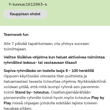
Y-tunnus:
1612963-4
Kauppiaan ehdot
Teamwork fun
Alle 7 päivää tapahtumaan, ota yhteys suoraan
toimittajaan.
Valitse Sisäkiva-ohjelma kun haluat aktivoivaa toimintaa
ryhmällesi kokous- tai vastaavaan tilaasi!
Sopiva ryhmäkoko on todella laaja 8 - 100 henkilöä
riippuen käytössäsi olevasta tilan puitteista ja
haluamastasi tavasta toteuttaa ohjelma. Nyrkkisääntönä
voidaan pitää, että mitä isompi ryhmä sen paremmin
toimii
Stand by- toteutus.
Osallistujamäärältään
pienemmille ryhmille toimii hyvin myös toteutus
Play by
Play
missä ohjaajan johdolla edetään lajista toiseen
hauskaa pitäen.