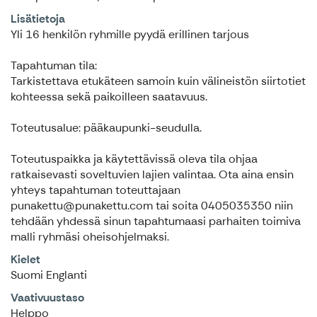
Lisätietoja
Yli 16 henkilön ryhmille pyydä erillinen tarjous
Tapahtuman tila:
Tarkistettava etukäteen samoin kuin välineistön siirtotiet
kohteessa sekä paikoilleen saatavuus.
Toteutusalue: pääkaupunki-seudulla.
Toteutuspaikka ja käytettävissä oleva tila ohjaa
ratkaisevasti soveltuvien lajien valintaa. Ota aina ensin
yhteys tapahtuman toteuttajaan
punakettu@punakettu.com tai soita 0405035350 niin
tehdään yhdessä sinun tapahtumaasi parhaiten toimiva
malli ryhmäsi oheisohjelmaksi.
Kielet
Suomi Englanti
Vaativuustaso
Helppo