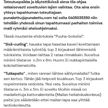
Toteutuspaikka ja käytettävissä oleva tila ohjaa
ratkaisevasti soveltuvien lajien valintaa. Ota aina ensin
yhteys tapahtuman toteuttajaan
punakettu@punakettu.com tai soita 0405035350 niin
tehdään yhdessä sinun tapahtumaasi parhaiten toimiva
malli ryhmäsi oheisohjelmaksi.
Tässä muutamia ehdotuksia "Puuha-boksiisi":
"Sisä-curling"
, hauska tapa haastaa kaveri koettamaan
määrämittaista työntöä, top 3 kirjaukset lähimmistä
tuloksista. Voidaan laittaa 2 rataa rinnakkain. Suositus
minimi tilatarve n.3m x 8m. Huom: Ei nukkapintaisilla
kokolattiamatoilla.
"Tutkapallo"
, miten rannari lähtee sählymailalla? Tutka
sen kertoo. Tähän jää helposti koukkuun. Top 3 kirjaukset
nopeimmista vedoista. Yksi rata. Suositus minimi
tilatarve n. 3m x 5m. Ei sovellu tiloihin missä on
madallettuja kattorakenteita (Mailan heilahduskorkeus)
paitsi jos säädetään ettei mailan lapa saa ylittää
lantiokorkeutta.