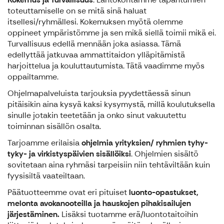
toteuttamiselle on se mitä sinä haluat
itsellesi/ryhmällesi. Kokemuksen myötä olemme
oppineet ympäristömme ja sen mikä siellä toimii mikä ei.
Turvallisuus edellä mennään joka asiassa. Tämä
edellyttää jatkuvaa ammattitaidon ylläpitämistä
harjoittelua ja kouluttautumista. Tätä vaadimme myös
oppailtamme.
Ohjelmapalveluista tarjouksia pyydettäessä sinun
pitäisikin aina kysyä kaksi kysymystä, millä koulutuksella
sinulle jotakin teetetään ja onko sinut vakuutettu
toiminnan sisällön osalta.
Tarjoamme erilaisia
ohjelmia yrityksien/ ryhmien tyhy-
tyky- ja virkistyspäivien sisällöiksi
. Ohjelmien sisältö
sovitetaan aina ryhmäsi tarpeisiin niin tehtäviltään kuin
fyysisiltä vaateiltaan.
Päätuotteemme ovat eri pituiset
luonto-opastukset,
melonta avokanooteilla ja hauskojen pihakisailujen
järjestäminen.
Lisäksi tuotamme erä/luontotaitoihin