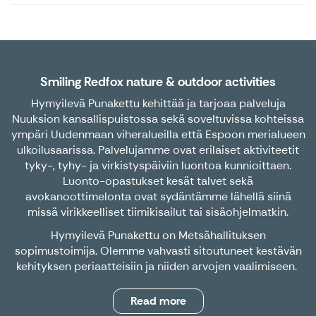
Smiling Redfox nature & outdoor activities
Hymyilevä Punakettu kehittää ja tarjoaa palveluja
Nuuksion kansallispuistossa sekä soveltuvissa kohteissa
ympäri Uudenmaan viheralueilla että Espoon merialueen
ulkoilusaarissa. Palvelujamme ovat erilaiset aktiviteetit
tyky-, tyhy- ja virkistyspäiviin luontoa kunnioittaen.
Luonto-opastukset kesät talvet sekä
avokanoottimelonta ovat sydäntämme lähellä siinä
missä virikkeelliset tiimikisailut tai sisäohjelmatkin.
Hymyilevä Punakettu on Metsähallituksen
sopimustoimija. Olemme vahvasti sitoutuneet kestävän
kehityksen periaatteisiin ja niiden arvojen vaalimiseen.
Read more