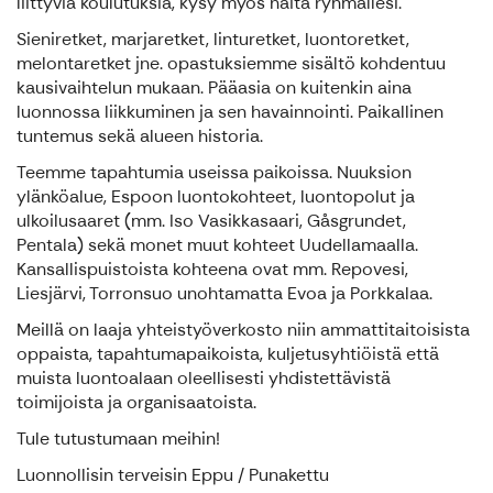
liittyviä koulutuksia, kysy myös näitä ryhmällesi.
Sieniretket, marjaretket, linturetket, luontoretket,
melontaretket jne. opastuksiemme sisältö kohdentuu
kausivaihtelun mukaan. Pääasia on kuitenkin aina
luonnossa liikkuminen ja sen havainnointi. Paikallinen
tuntemus sekä alueen historia.
Teemme tapahtumia useissa paikoissa. Nuuksion
ylänköalue, Espoon luontokohteet, luontopolut ja
ulkoilusaaret (mm. Iso Vasikkasaari, Gåsgrundet,
Pentala) sekä monet muut kohteet Uudellamaalla.
Kansallispuistoista kohteena ovat mm. Repovesi,
Liesjärvi, Torronsuo unohtamatta Evoa ja Porkkalaa.
Meillä on laaja yhteistyöverkosto niin ammattitaitoisista
oppaista, tapahtumapaikoista, kuljetusyhtiöistä että
muista luontoalaan oleellisesti yhdistettävistä
toimijoista ja organisaatoista.
Tule tutustumaan meihin!
Luonnollisin terveisin Eppu / Punakettu