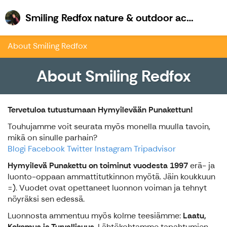
Sm
Smiling Redfox nature & outdoor activities
About Smiling Redfox
About Smiling Redfox
Tervetuloa tutustumaan Hymyilevään Punakettun!
Touhujamme voit seurata myös monella muulla tavoin,
mikä on sinulle parhain?
Blogi
Facebook
Twitter
Instagram
Tripadvisor
Hymyilevä Punakettu on toiminut vuodesta 1997
erä- ja
luonto-oppaan ammattitutkinnon myötä. Jäin koukkuun
=). Vuodet ovat opettaneet luonnon voiman ja tehnyt
nöyräksi sen edessä.
Luonnosta ammentuu myös kolme teesiämme:
Laatu,
Kokemus ja Turvallisuus
. Lähtökohtamme tapahtumien